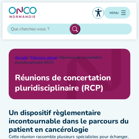
Aller
au
MENU
contenu
Accueil
/
Parcours cancer
/ Réunions de concertation
pluridisciplinaire (RCP)
Réunions de concertation
pluridisciplinaire (RCP)
Un dispositif règlementaire
incontournable dans le parcours du
patient en cancérologie
Cette réunion rassemble plusieurs spécialistes pour échanger,