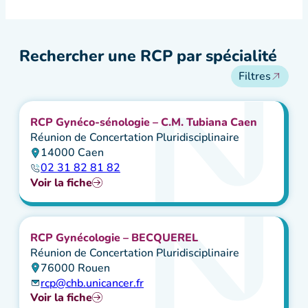
Rechercher une RCP par spécialité
Filtres
RCP Gynéco-sénologie – C.M. Tubiana Caen
Secteur géographique
Réunion de Concertation Pluridisciplinaire
14000 Caen
Calvados
02 31 82 81 82
Eure
Voir la fiche
Manche
Orne
Seine-Maritime
Type du contact
RCP Gynécologie – BECQUEREL
Réunion de Concertation Pluridisciplinaire
Réunion de Concertation Pluridisciplinaire (RCP)
76000 Rouen
rcp@chb.unicancer.fr
Spécialités RCP
Voir la fiche