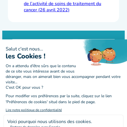
de l’activité de soins de traitement du
cancer (26 avril 2022)
Contactez-nous
Suivez-nous
Actualités
Agenda – Archive
Annuaire
Espace documentaire
Outils et pratique
Dossier communicant en cancérologie
Parcours cancer
Dépistage des cancers
Imapac