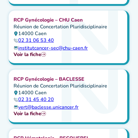
Cancers rares
Dermatologie
Digestif
Endocrinologie
RCP Gynécologie – CHU Caen
Gynécologie
Réunion de Concertation Pluridisciplinaire
Hématologie
14000 Caen
Os – tissus mous
02 31 06 53 40
Pédiatrie
institutcancer-sec@chu-caen.fr
Pneumologie
Sénologie
Voir la fiche
Système Nerveux Central
Urologie
Voies AéroDigestives Supérieures
Autres spécialités
RCP Gynécologie – BACLESSE
Réunion de Concertation Pluridisciplinaire
Modalité de RCP
14000 Caen
Jour RCP
02 31 45 40 20
vert@baclesse.unicancer.fr
Fréquence RCP
Voir la fiche
Rechercher
Réinitialiser