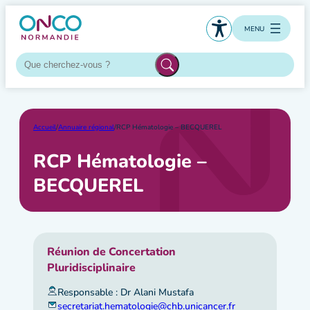
Aller
au
MENU
contenu
Accueil
/
Annuaire régional
/
RCP Hématologie – BECQUEREL
RCP Hématologie –
BECQUEREL
Réunion de Concertation
Pluridisciplinaire
Responsable : Dr Alani Mustafa
secretariat.hematologie@chb.unicancer.fr