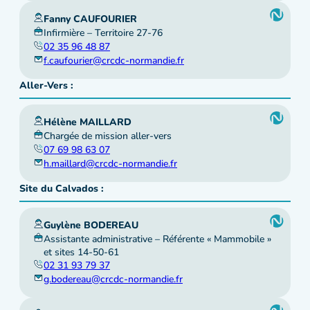
Fanny CAUFOURIER
Infirmière – Territoire 27-76
02 35 96 48 87
f.caufourier@crcdc-normandie.fr
Aller-Vers :
Hélène MAILLARD
Chargée de mission aller-vers
07 69 98 63 07
h.maillard@crcdc-normandie.fr
Site du Calvados :
Guylène BODEREAU
Assistante administrative – Référente « Mammobile »
et sites 14-50-61
02 31 93 79 37
g.bodereau@crcdc-normandie.fr