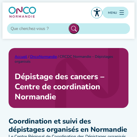
Aller
au
MENU
contenu
Accueil
/
OncoNormandie
/ CRCDC Normandie – Dépistages
organisés
Dépistage des cancers –
Centre de coordination
Normandie
Coordination et suivi des
dépistages organisés en Normandie
Le Centre Régional de Coordination des Dépistages organisés