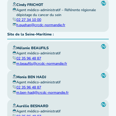
Cindy FRICHOT
Agent médico-administratif – Référente régionale
dépistage du cancer du sein
02 27 34 10 00
h.quehan@crcdc-normandie.fr
Site de la Seine-Maritime :
Mélanie BEAUFILS
Agent médico-administratif
02 35 96 48 87
m.beaufils@crcdc-normandie.fr
Monia BEN HADJ
Agent médico-administratif
02 35 96 48 87
m.ben-hadj@crcdc-normandie.fr
Aurélie BESNARD
Agent médico-administratif