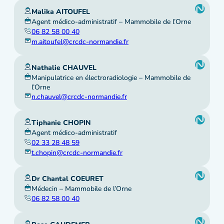
Malika AITOUFEL
Agent médico-administratif – Mammobile de l’Orne
06 82 58 00 40
m.aitoufel@crcdc-normandie.fr
Nathalie CHAUVEL
Manipulatrice en électroradiologie – Mammobile de
l’Orne
n.chauvel@crcdc-normandie.fr
Tiphanie CHOPIN
Agent médico-administratif
02 33 28 48 59
t.chopin@crcdc-normandie.fr
Dr Chantal COEURET
Médecin – Mammobile de l’Orne
06 82 58 00 40