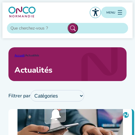
Aller
au
MENU
contenu
Accueil
/
Actualités
Actualités
Filtrer par