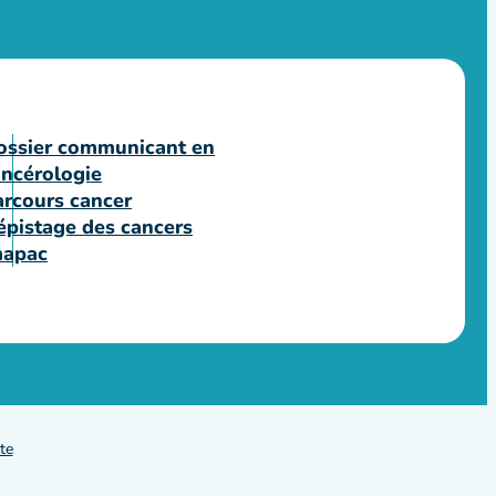
ossier communicant en
ancérologie
arcours cancer
épistage des cancers
mapac
te