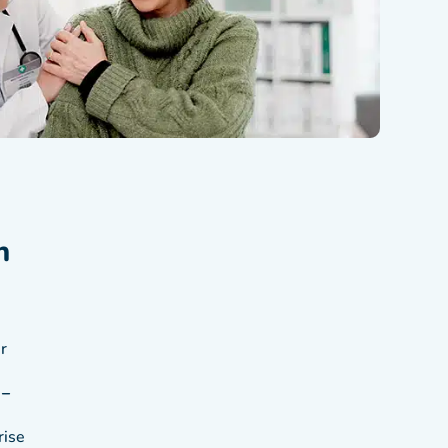
n
r
 –
rise