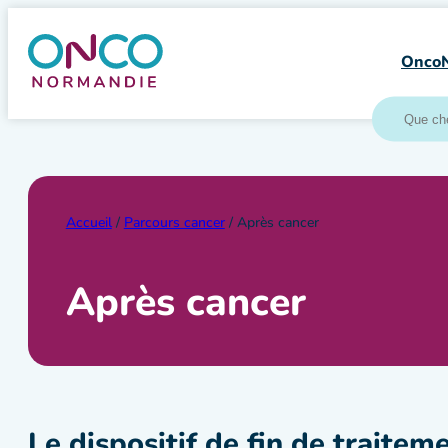
Aller
au
Onco
contenu
Accueil
/
Parcours cancer
/ Après cancer
Après cancer
Le dispositif de fin de traitem