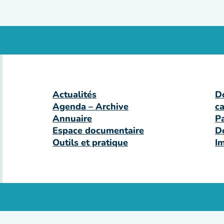
Actualités
D
Agenda – Archive
c
Annuaire
P
Espace documentaire
D
Outils et pratique
I