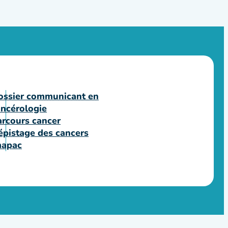
ossier communicant en
ancérologie
arcours cancer
épistage des cancers
mapac