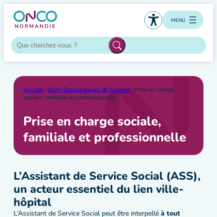
Aller
au
MENU
contenu
Accueil
/
Soins Oncologiques de Support
/ Prise en charge
sociale, familiale et professionnelle
Prise en charge sociale,
familiale et professionnelle
L’Assistant de Service Social (ASS),
un acteur essentiel du lien ville-
hôpital
L’Assistant de Service Social peut être interpellé
à tout