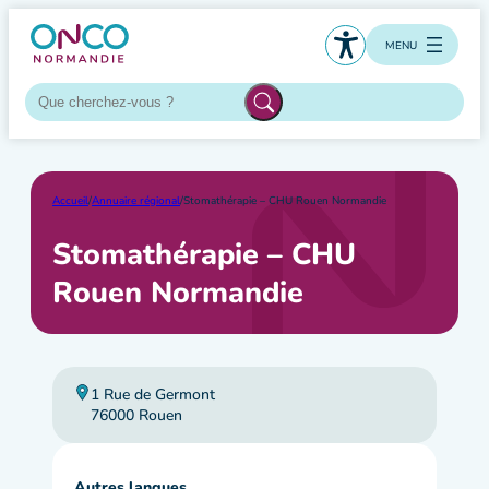
Aller
au
MENU
contenu
Accueil
/
Annuaire régional
/
Stomathérapie – CHU Rouen Normandie
Stomathérapie – CHU
Rouen Normandie
1 Rue de Germont
76000 Rouen
Autres langues