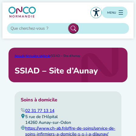
Aller
au
MENU
contenu
Accueil
/
Annuaire régional
/
SSIAD – Site d’Aunay
SSIAD – Site d’Aunay
Soins à domicile
02 31 77 13 14
5 rue de l’Hôpital
14260 Aunay-sur-Odon
https://www.ch-ab.fr/offre-de-soins/service-de-
soins-infirmiers-a-domicile-s-s-i-a-d/aunay/