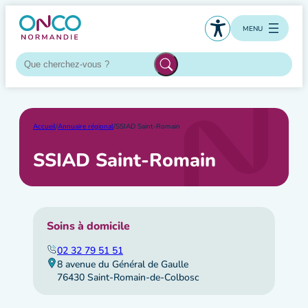
Aller
au
MENU
contenu
Accueil
/
Annuaire régional
/
SSIAD Saint-Romain
SSIAD Saint-Romain
Soins à domicile
02 32 79 51 51
8 avenue du Général de Gaulle
76430 Saint-Romain-de-Colbosc