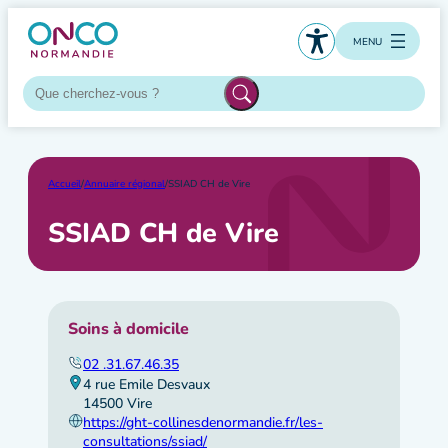
Aller
au
MENU
contenu
Accueil
/
Annuaire régional
/
SSIAD CH de Vire
SSIAD CH de Vire
Soins à domicile
02 .31.67.46.35
4 rue Emile Desvaux
14500 Vire
https://ght-collinesdenormandie.fr/les-
consultations/ssiad/