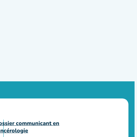
ossier communicant en
ancérologie