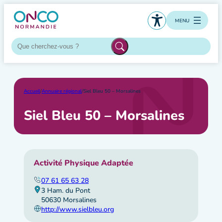
Aller
au
MENU
contenu
Accueil
/
Annuaire régional
/
Siel Bleu 50 – Morsalines
Siel Bleu 50 – Morsalines
Activité Physique Adaptée
07 61 65 63 28
3 Ham. du Pont
50630 Morsalines
http://www.sielbleu.org