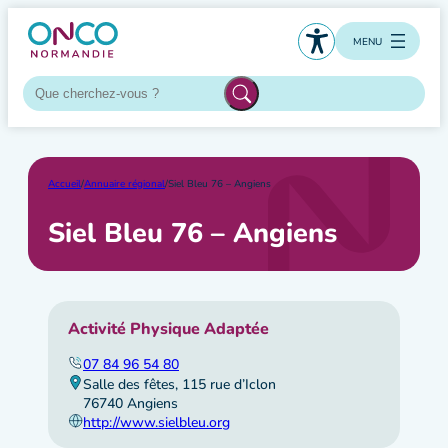
Aller
au
MENU
contenu
Accueil
/
Annuaire régional
/
Siel Bleu 76 – Angiens
Siel Bleu 76 – Angiens
Activité Physique Adaptée
07 84 96 54 80
Salle des fêtes, 115 rue d’Iclon
76740 Angiens
http://www.sielbleu.org