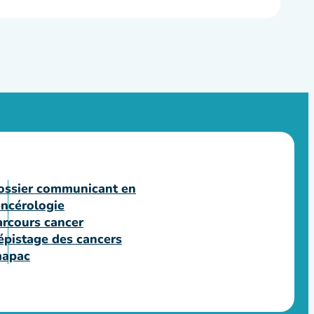
ossier communicant en
ancérologie
arcours cancer
épistage des cancers
mapac