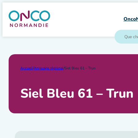
Aller
au
Onco
contenu
Accueil
/
Annuaire régional
/
Siel Bleu 61 – Trun
Siel Bleu 61 – Trun