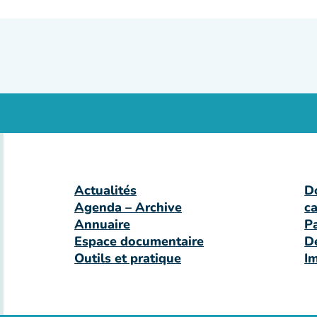
Actualités
D
Agenda – Archive
c
Annuaire
P
Espace documentaire
D
Outils et pratique
I