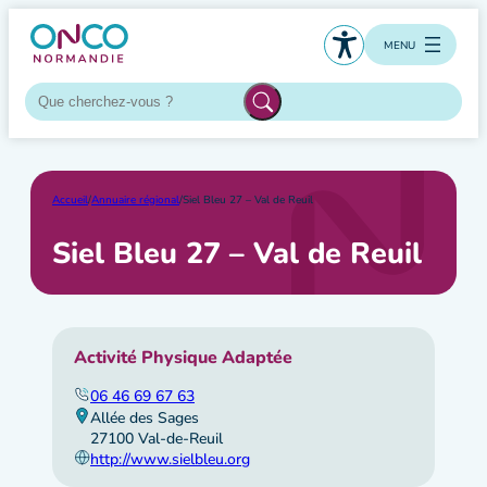
Aller
au
MENU
contenu
Accueil
/
Annuaire régional
/
Siel Bleu 27 – Val de Reuil
Siel Bleu 27 – Val de Reuil
Activité Physique Adaptée
06 46 69 67 63
Allée des Sages
27100 Val-de-Reuil
http://www.sielbleu.org