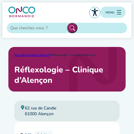
Aller
au
MENU
contenu
Accueil
/
Annuaire régional
/
Réflexologie – Clinique d’Alençon
Réflexologie – Clinique
d’Alençon
62 rue de Candie
61000 Alençon