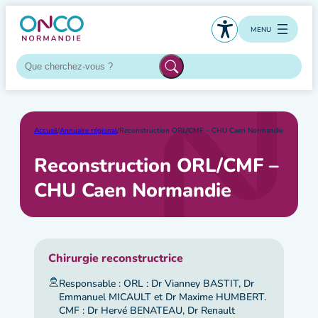
Aller
au
MENU
contenu
Accueil
/
Annuaire régional
/
Reconstruction ORL/CMF – CHU Caen Normandie
Reconstruction ORL/CMF –
CHU Caen Normandie
Chirurgie reconstructrice
Responsable : ORL : Dr Vianney BASTIT, Dr
Emmanuel MICAULT et Dr Maxime HUMBERT.
CMF : Dr Hervé BENATEAU, Dr Renault