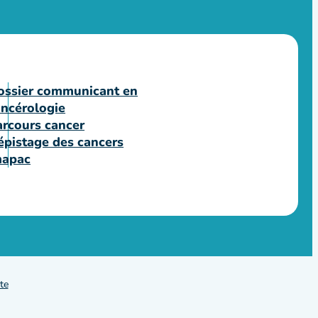
ossier communicant en
ancérologie
arcours cancer
épistage des cancers
mapac
te