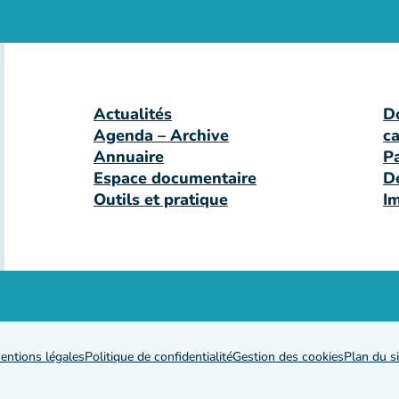
Actualités
D
Agenda – Archive
c
Annuaire
P
Espace documentaire
D
Outils et pratique
I
entions légales
Politique de confidentialité
Gestion des cookies
Plan du si