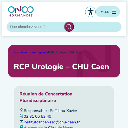
Aller
au
MENU
contenu
Accueil
/
Annuaire régional
/
RCP Urologie – CHU Caen
RCP Urologie – CHU Caen
Réunion de Concertation
Pluridisciplinaire
Responsable : Pr Tillou Xavier
02 31 06 53 40
institutcancer-sec@chu-caen.fr
Avenue de la Côte de Nacre