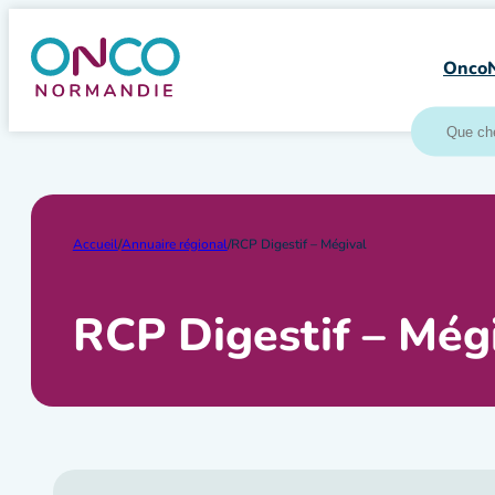
Aller
au
Onco
contenu
Accueil
/
Annuaire régional
/
RCP Digestif – Mégival
RCP Digestif – Még