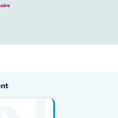
aire
ent