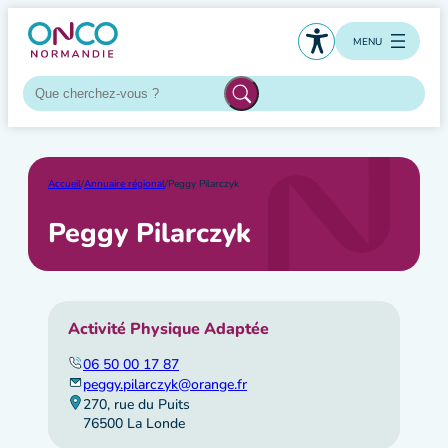
Aller
au
MENU
contenu
Accueil
/
Annuaire régional
/
Peggy Pilarczyk
Peggy Pilarczyk
Activité Physique Adaptée
06 50 00 17 87
peggy.pilarczyk@orange.fr
270, rue du Puits
76500 La Londe