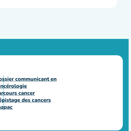
ossier communicant en
ancérologie
arcours cancer
épistage des cancers
mapac