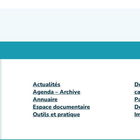
Actualités
D
Agenda – Archive
c
Annuaire
P
Espace documentaire
D
Outils et pratique
I