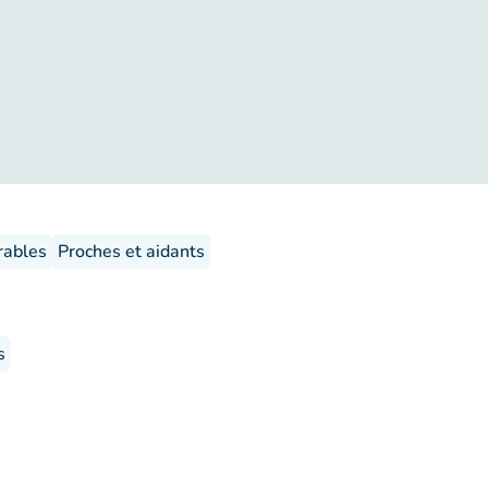
rables
Proches et aidants
s