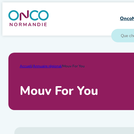
Aller
au
Onco
contenu
Accueil
/
Annuaire régional
/
Mouv For You
Mouv For You