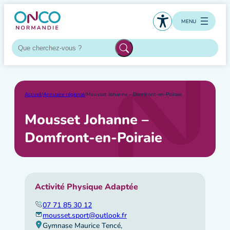
Aller
au
MENU
contenu
Accueil
/
Annuaire régional
/
Mousset Johanne – Domfront-en-Poiraie
Mousset Johanne –
Domfront-en-Poiraie
Activité Physique Adaptée
07 71 85 30 12
mousset.sport@outlook.fr
Gymnase Maurice Tencé,