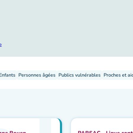
e
Enfants
Personnes âgées
Publics vulnérables
Proches et ai
enne Rouen
PARSAC – Ligue contr