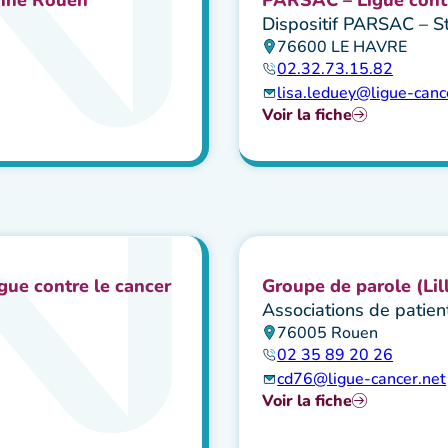
n
Dispositif PARSAC – St
76600 LE HAVRE
02.32.73.15.82
lisa.leduey@ligue-canc
Voir la fiche
gue contre le cancer
Groupe de parole (Lil
Associations de patien
76005 Rouen
02 35 89 20 26
cd76@ligue-cancer.net
Voir la fiche