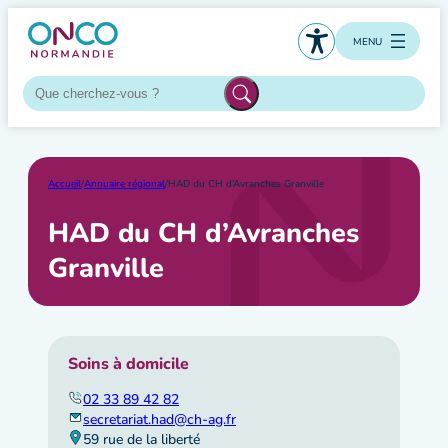
Aller
au
MENU
contenu
Accueil
/
Annuaire régional
/
HAD du CH d’Avranches Granville
HAD du CH d’Avranches
Granville
Soins à domicile
02 33 89 42 82
secretariat.had@ch-ag.fr
59 rue de la liberté