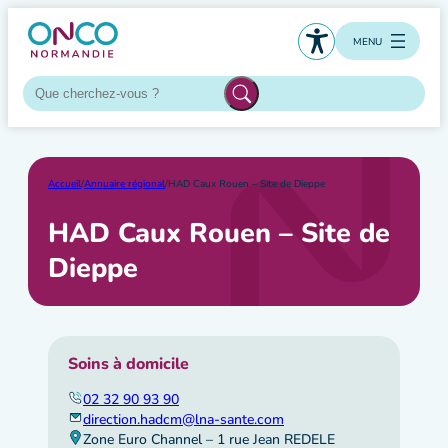
Aller
au
MENU
contenu
Accueil
/
Annuaire régional
/
HAD Caux Rouen – Site de Dieppe
HAD Caux Rouen – Site de
Dieppe
Soins à domicile
02 32 90 93 90
direction.hadcm@lna-sante.com
Zone Euro Channel – 1 rue Jean REDELE