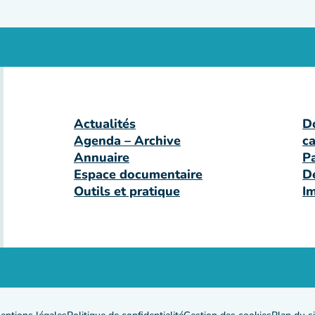
Actualités
D
Agenda – Archive
c
Annuaire
P
Espace documentaire
D
Outils et pratique
I