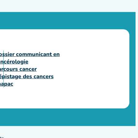
ossier communicant en
ancérologie
arcours cancer
épistage des cancers
mapac