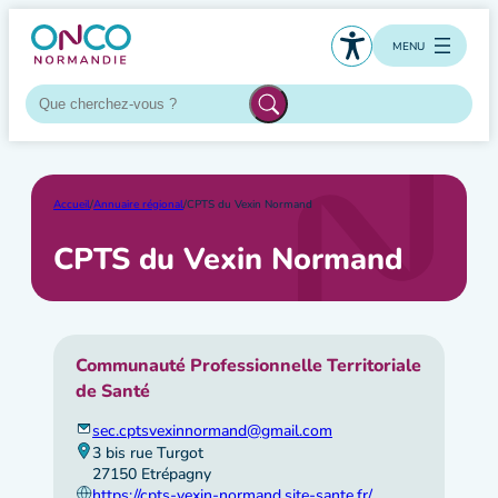
Aller
au
MENU
contenu
Accueil
/
Annuaire régional
/
CPTS du Vexin Normand
CPTS du Vexin Normand
Communauté Professionnelle Territoriale
de Santé
sec.cptsvexinnormand@gmail.com
3 bis rue Turgot
27150 Etrépagny
https://cpts-vexin-normand.site-sante.fr/