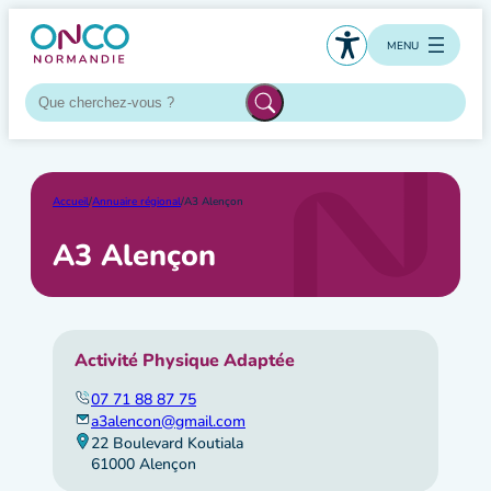
Aller
au
MENU
contenu
Accueil
/
Annuaire régional
/
A3 Alençon
A3 Alençon
Activité Physique Adaptée
07 71 88 87 75
a3alencon@gmail.com
22 Boulevard Koutiala
61000 Alençon