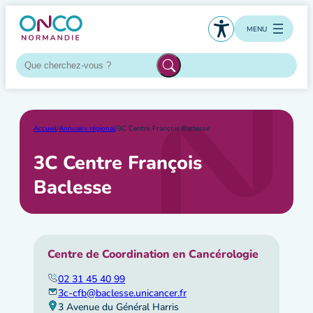
Aller
au
MENU
contenu
Accueil
/
Annuaire régional
/
3C Centre François Baclesse
3C Centre François
Baclesse
Centre de Coordination en Cancérologie
02 31 45 40 99
3c-cfb@baclesse.unicancer.fr
3 Avenue du Général Harris