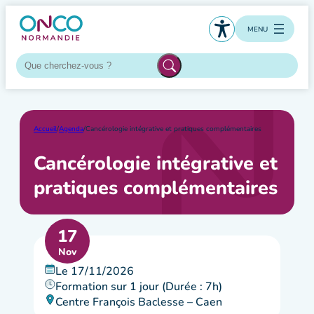
Aller
au
MENU
contenu
Accueil
/
Agenda
/
Cancérologie intégrative et pratiques complémentaires
Cancérologie intégrative et
pratiques complémentaires
17
Nov
Le 17/11/2026
Formation sur 1 jour (Durée : 7h)
Centre François Baclesse – Caen