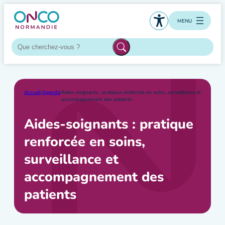
Aller
au
MENU
contenu
Accueil
/
Agenda
/
Aides-soignants : pratique renforcée en soins, surveillance et
accompagnement des patients
Aides-soignants : pratique
renforcée en soins,
surveillance et
accompagnement des
patients