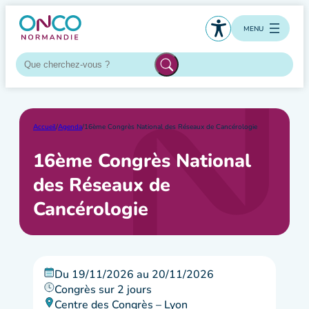
Aller
au
MENU
contenu
Accueil
/
Agenda
/
16ème Congrès National des Réseaux de Cancérologie
16ème Congrès National
des Réseaux de
Cancérologie
Du 19/11/2026 au 20/11/2026
Congrès sur 2 jours
Centre des Congrès – Lyon