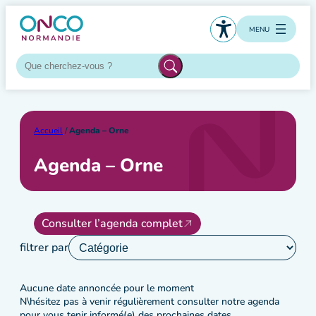
Aller
au
MENU
contenu
Accueil
/
Agenda – Orne
Agenda – Orne
Consulter l’agenda complet
filtrer par
Aucune date annoncée pour le moment
N\hésitez pas à venir régulièrement consulter notre agenda
pour vous tenir informé(e) des prochaines dates.